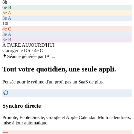
8h
6e B
5e A
3e A
10h
4e C
3e A
3e B
À FAIRE AUJOURD'HUI
Corriger le DS · 4e C
Séance générée par IA →
Tout votre quotidien, une seule appli.
Pensée pour le rythme d'un prof, pas un SaaS de plus.
Synchro directe
Pronote, ÉcoleDirecte, Google et Apple Calendar. Multi-calendriers,
mise à jour automatique.