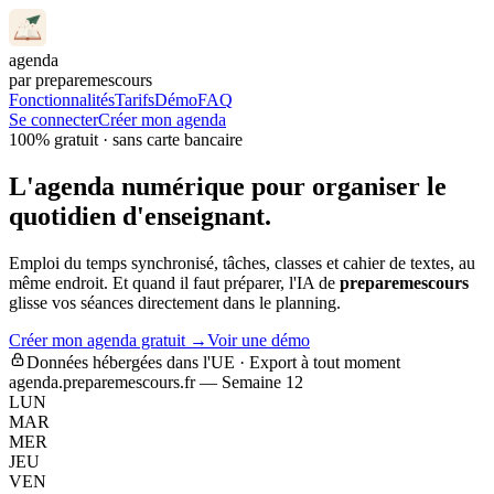
agenda
par preparemescours
Fonctionnalités
Tarifs
Démo
FAQ
Se connecter
Créer mon agenda
100% gratuit · sans carte bancaire
L'agenda numérique pour organiser le
quotidien d'enseignant.
Emploi du temps synchronisé, tâches, classes et cahier de textes, au
même endroit. Et quand il faut préparer, l'IA de
preparemescours
glisse vos séances directement dans le planning.
Créer mon agenda gratuit →
Voir une démo
Données hébergées dans l'UE · Export à tout moment
agenda.preparemescours.fr — Semaine 12
LUN
MAR
MER
JEU
VEN